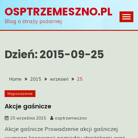
Skip
OSPTRZEMESZNO.PL
to
content
Blog o straży pożarnej
Dzień:
2015-09-25
Home
2015
wrzesień
25
Wyposazenie
Akcje gaśnicze
25 września 2015
osptrzemeszno
Akcje gaśnicze Prowadzenie akcji gaśniczej
wymaga kooperacji pomiędzy strażakami oraz