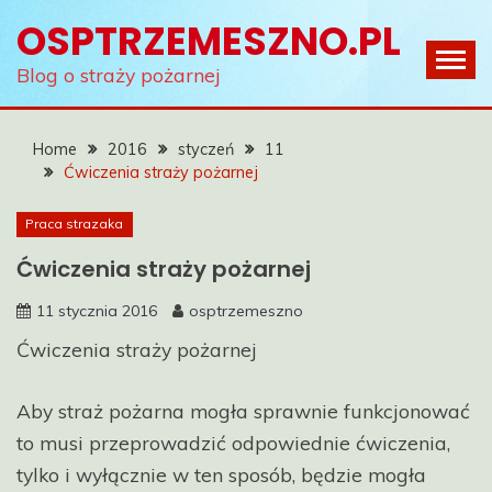
Skip
OSPTRZEMESZNO.PL
to
content
Blog o straży pożarnej
Home
2016
styczeń
11
Ćwiczenia straży pożarnej
Praca strazaka
Ćwiczenia straży pożarnej
11 stycznia 2016
osptrzemeszno
Ćwiczenia straży pożarnej
Aby straż pożarna mogła sprawnie funkcjonować
to musi przeprowadzić odpowiednie ćwiczenia,
tylko i wyłącznie w ten sposób, będzie mogła