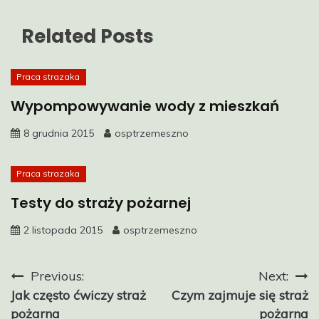
Related Posts
Praca strazaka
Wypompowywanie wody z mieszkań
8 grudnia 2015
osptrzemeszno
Praca strazaka
Testy do straży pożarnej
2 listopada 2015
osptrzemeszno
Nawigacja
Previous:
Next:
Jak często ćwiczy straż
Czym zajmuje się straż
wpisu
pożarna
pożarna