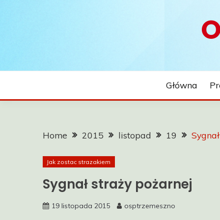
Skip
O
to
content
Główna
Pr
Home
2015
listopad
19
Sygnał
Jak zostac strazakiem
Sygnał straży pożarnej
19 listopada 2015
osptrzemeszno