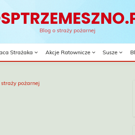
SPTRZEMESZNO.
Blog o straży pożarnej
aca Strażaka
Akcje Ratownicze
Susze
B
 straży pożarnej