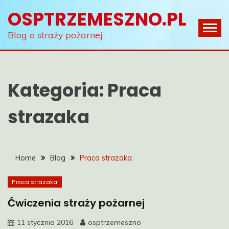
Skip
OSPTRZEMESZNO.PL
to
content
Blog o straży pożarnej
Kategoria:
Praca
strazaka
Home
Blog
Praca strazaka
Praca strazaka
Ćwiczenia straży pożarnej
11 stycznia 2016
osptrzemeszno